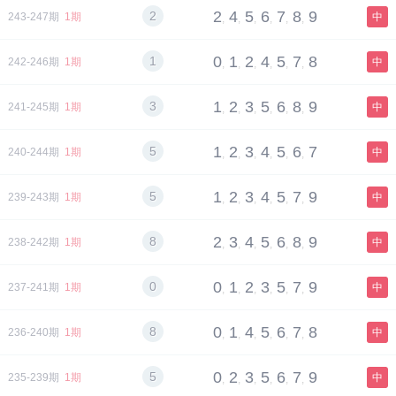
2
4
5
6
7
8
9
2
243-247期
1期
中
,
,
,
,
,
,
0
1
2
4
5
7
8
1
242-246期
1期
中
,
,
,
,
,
,
1
2
3
5
6
8
9
3
241-245期
1期
中
,
,
,
,
,
,
1
2
3
4
5
6
7
5
240-244期
1期
中
,
,
,
,
,
,
1
2
3
4
5
7
9
5
239-243期
1期
中
,
,
,
,
,
,
2
3
4
5
6
8
9
8
238-242期
1期
中
,
,
,
,
,
,
0
1
2
3
5
7
9
0
237-241期
1期
中
,
,
,
,
,
,
0
1
4
5
6
7
8
8
236-240期
1期
中
,
,
,
,
,
,
0
2
3
5
6
7
9
5
235-239期
1期
中
,
,
,
,
,
,