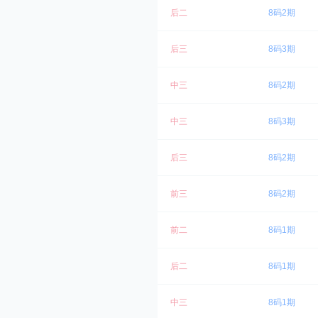
后二
8码2期
后三
8码3期
中三
8码2期
中三
8码3期
后三
8码2期
前三
8码2期
前二
8码1期
后二
8码1期
中三
8码1期