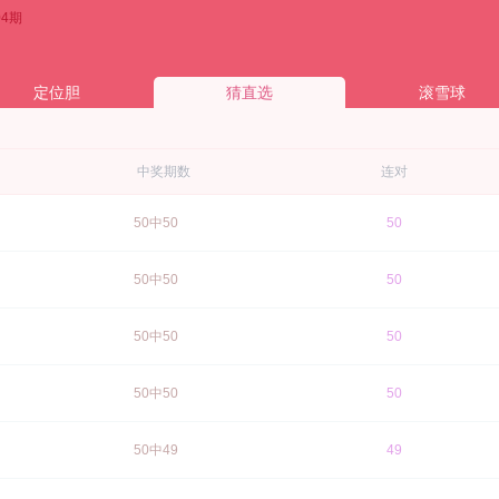
04期
定位胆
猜直选
滚雪球
中奖期数
连对
50中50
50
50中50
50
50中50
50
50中50
50
50中49
49