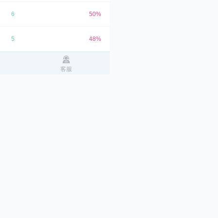
6
50%
5
48%
客服