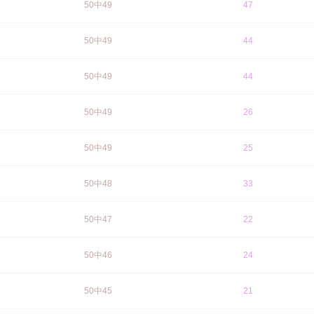
50中49
47
50中49
44
50中49
44
50中49
26
50中49
25
50中48
33
50中47
22
50中46
24
50中45
21